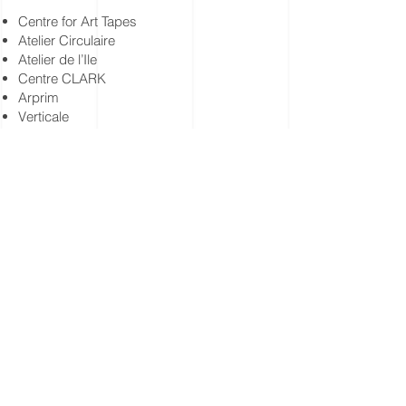
Centre for Art Tapes
Atelier Circulaire
Atelier de l’Ile
Centre CLARK
Arprim
Verticale
Daïmon
TOPO - Centre de création numérique
Secteurs d'activités desservis
Arts visuels
Arts médiatiques
Danse
Musique
Théâtre
Muséologie
Je suis disponible pour répondre à vos
questions et à tous vos besoins. N'hésitez
pas à
me contacter
.